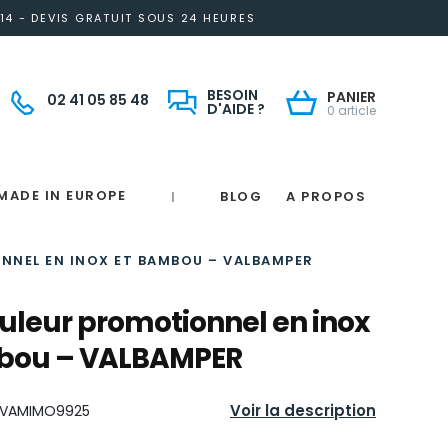
14 - DEVIS GRATUIT SOUS 24 HEURES
BESOIN
PANIER
02 41 05 85 48
D'AIDE ?
0 article
MADE IN EUROPE
BLOG
A PROPOS
|
Notre engagement solidaire et responsable
Made in France
 in France
e
France
magne
NEL EN INOX ET BAMBOU – VALBAMPER
leur promotionnel en inox
bou – VALBAMPER
Voir la description
VAMIMO9925