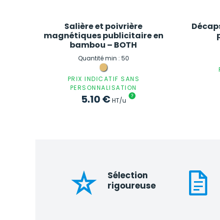
Salière et poivrière
Décap
magnétiques publicitaire en
bambou – BOTH
Quantité min : 50
PRIX INDICATIF SANS
PERSONNALISATION
5.10
€
?
HT/u
Sélection
rigoureuse