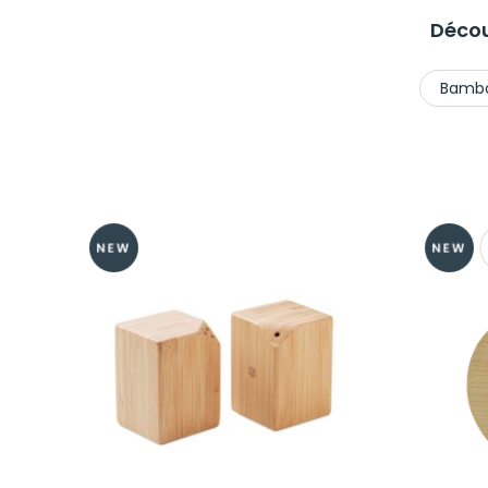
Décou
Bamb