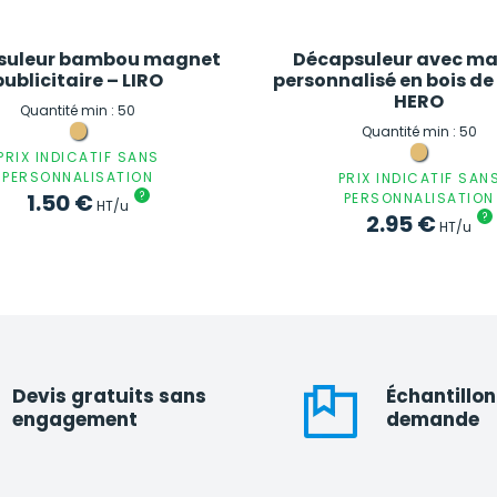
suleur bambou magnet
Décapsuleur avec m
publicitaire – LIRO
personnalisé en bois de
HERO
Quantité min : 50
Quantité min : 50
PRIX INDICATIF SANS
PERSONNALISATION
PRIX INDICATIF SAN
1.50
€
?
PERSONNALISATION
HT/u
2.95
€
?
HT/u
Devis gratuits sans
Échantillon
engagement
demande