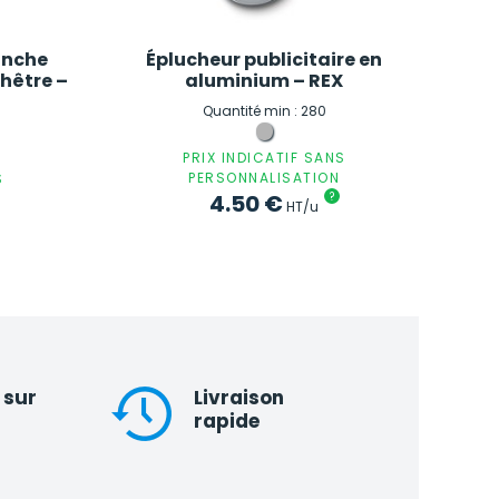
anche
Éplucheur publicitaire en
 hêtre –
aluminium – REX
Quantité min : 280
PRIX INDICATIF SANS
PERSONNALISATION
S
4.50
€
?
HT/u
 sur
Livraison
rapide