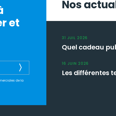
Nos actual
à
r et
31
JUIL
2026
Quel cadeau publ
16
JUIN
2026
Les différentes
merciales de la