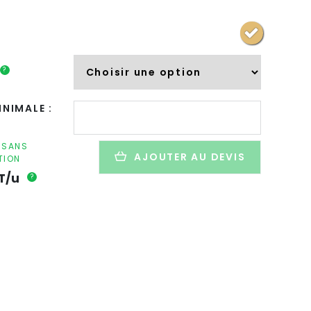
?
quantité
NIMALE :
de
Décapsuleur
promotionnel
F SANS
AJOUTER AU DEVIS
TION
en
inox
T/u
?
et
bambou
-
VALBAMPER