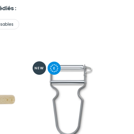
diés :
isables