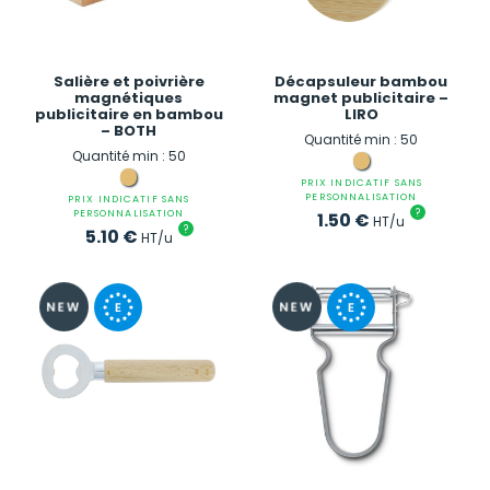
Salière et poivrière
Décapsuleur bambou
magnétiques
magnet publicitaire –
publicitaire en bambou
LIRO
– BOTH
Quantité min : 50
Quantité min : 50
PRIX INDICATIF SANS
PERSONNALISATION
PRIX INDICATIF SANS
?
PERSONNALISATION
1.50
€
HT/u
?
5.10
€
HT/u