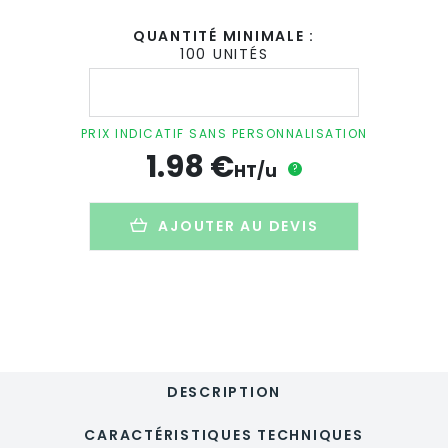
QUANTITÉ MINIMALE :
100 UNITÉS
quantité
de
Décapsuleur
personnalisable
PRIX INDICATIF SANS PERSONNALISATION
en
1.98
€
métal
HT/u
?
et
bois
-
AJOUTER AU DEVIS
HOLZ
DESCRIPTION
CARACTÉRISTIQUES TECHNIQUES