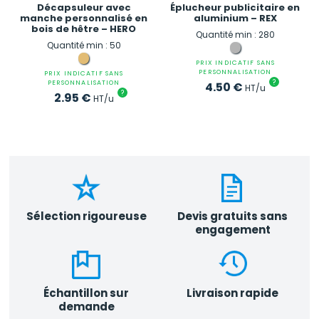
Décapsuleur avec
Éplucheur publicitaire en
manche personnalisé en
aluminium – REX
bois de hêtre – HERO
Quantité min : 280
Quantité min : 50
PRIX INDICATIF SANS
PERSONNALISATION
PRIX INDICATIF SANS
?
PERSONNALISATION
4.50
€
HT/u
?
2.95
€
HT/u
Sélection rigoureuse
Devis gratuits sans
engagement
Échantillon sur
Livraison rapide
demande