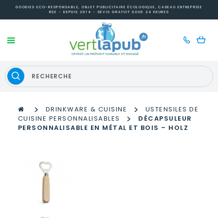
GOODIES ECO-RESPONSABLE, OBJET PUBLICITAIRE ÉCOLOGIQUE, CADEAU ENTREPRISE
RSE - DEPUIS 2014 - DEVIS GRATUIT SOUS 24 HEURES
>
>
DRINKWARE & CUISINE
USTENSILES DE
>
CUISINE PERSONNALISABLES
DÉCAPSULEUR
PERSONNALISABLE EN MÉTAL ET BOIS – HOLZ