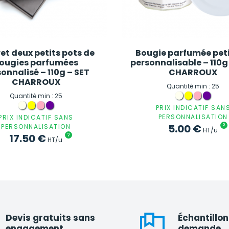
et deux petits pots de
Bougie parfumée peti
ougies parfumées
personnalisable – 110g
onnalisé – 110g – SET
CHARROUX
CHARROUX
Quantité min : 25
Quantité min : 25
PRIX INDICATIF SAN
PERSONNALISATION
PRIX INDICATIF SANS
5.00
€
?
PERSONNALISATION
HT/u
17.50
€
?
HT/u
Devis gratuits sans
Échantillon
engagement
demande