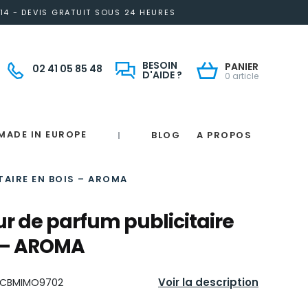
14 - DEVIS GRATUIT SOUS 24 HEURES
BESOIN
PANIER
02 41 05 85 48
D'AIDE ?
0 article
MADE IN EUROPE
BLOG
A PROPOS
|
Notre engagement solidaire et responsable
Made in France
 in France
e
France
magne
TAIRE EN BOIS – AROMA
ur de parfum publicitaire
s – AROMA
Voir la description
CBMIMO9702