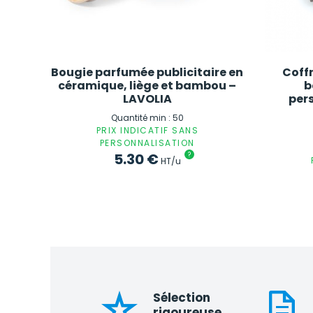
Bougie parfumée publicitaire en
Coffr
céramique, liège et bambou –
b
LAVOLIA
pers
Quantité min : 50
PRIX INDICATIF SANS
PERSONNALISATION
5.30
€
?
HT/u
Sélection
rigoureuse