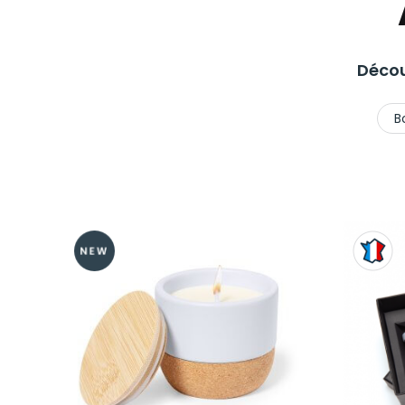
Décou
B