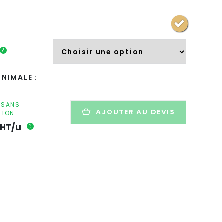
?
quantité
NIMALE :
de
Diffuseur
de
F SANS
AJOUTER AU DEVIS
TION
parfum
publicitaire
HT/u
?
en
bois
-
AROMA