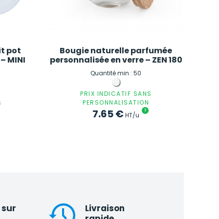
t pot
Bougie naturelle parfumée
 – MINI
personnalisée en verre – ZEN 180
Quantité min : 50
PRIX INDICATIF SANS
PERSONNALISATION
S
7.65
€
?
HT/u
 sur
Livraison
rapide