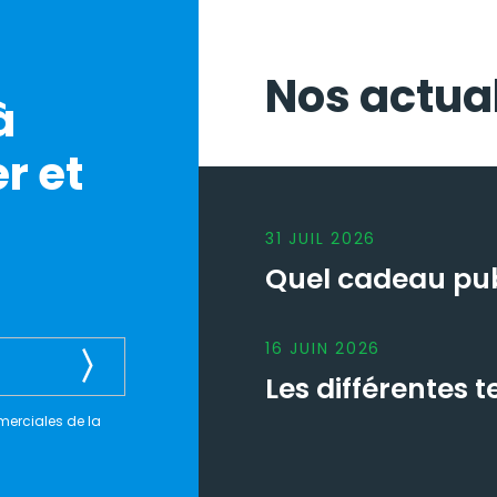
Nos actual
à
r et
31
JUIL
2026
Quel cadeau publ
16
JUIN
2026
Les différentes
merciales de la