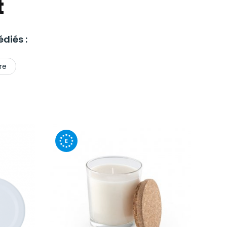
t
diés :
re