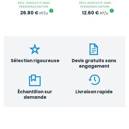
PRIX INDICATIF SANS
PRIX INDICATIF SANS
PERSONNALISATION
PERSONNALISATION
?
?
26.80
€
12.60
€
HT/u
HT/u
Sélection rigoureuse
Devis gratuits sans
engagement
Échantillon sur
Livraison rapide
demande