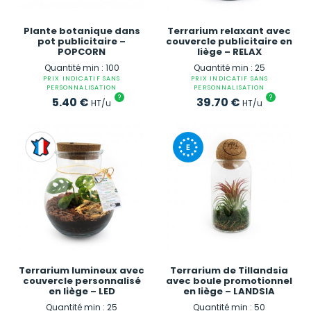
Plante botanique dans
Terrarium relaxant avec
pot publicitaire –
couvercle publicitaire en
POPCORN
liège – RELAX
Quantité min : 100
Quantité min : 25
PRIX INDICATIF SANS
PRIX INDICATIF SANS
PERSONNALISATION
PERSONNALISATION
?
?
5.40
€
39.70
€
HT/u
HT/u
Terrarium lumineux avec
Terrarium de Tillandsia
couvercle personnalisé
avec boule promotionnel
en liège – LED
en liège – LANDSIA
Quantité min : 25
Quantité min : 50