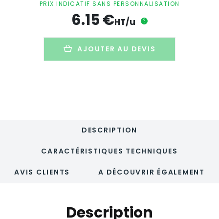
PRIX INDICATIF SANS PERSONNALISATION
fleurs
6.15
€
séchées
HT/u
?
personnalisé
-
FLORA
AJOUTER AU DEVIS
DESCRIPTION
CARACTÉRISTIQUES TECHNIQUES
AVIS CLIENTS
A DÉCOUVRIR ÉGALEMENT
Description