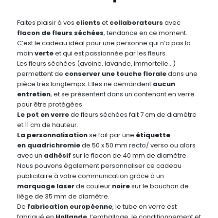
Faites plaisir à vos
clients
et
collaborateurs
avec
flacon de fleurs séchées
, tendance en ce moment.
C’est le cadeau idéal pour une personne qui n’a pas la
main
verte
et qui est passionnée par les fleurs.
Les fleurs séchées (avoine, lavande, immortelle…)
permettent de
conserver une touche florale
dans une
pièce très longtemps. Elles ne demandent
aucun
entretien
, et se présentent dans un contenant en verre
pour être protégées.
Le pot en verre
de fleurs séchées fait 7 cm de diamètre
et 11 cm de hauteur.
La personnalisation
se fait par une
étiquette
en quadrichromie
de 50 x 50 mm recto/ verso ou alors
avec un
adhésif
sur le flacon de 40 mm de diamètre.
Nous pouvons également personnaliser ce cadeau
publicitaire à votre communication grâce à un
marquage laser
de couleur
noire
sur le bouchon de
liège de 35 mm de diamètre.
De
fabrication européenne
, le tube en verre est
fabriqué en
Hollande
, l’emballage, le conditionnement et