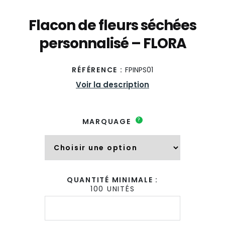
Flacon de fleurs séchées
personnalisé – FLORA
RÉFÉRENCE :
FPINPS01
Voir la description
?
MARQUAGE
QUANTITÉ MINIMALE :
100 UNITÉS
quantité
de
Flacon
de