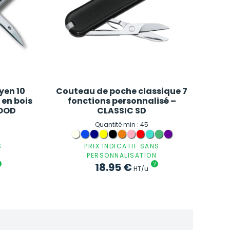
yen 10
Couteau de poche classique 7
 en bois
fonctions personnalisé –
WOOD
CLASSIC SD
Quantité min : 45
S
PRIX INDICATIF SANS
PERSONNALISATION
18.95
€
?
HT/u