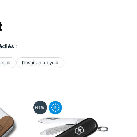
t
diés :
lisés
Plastique recyclé