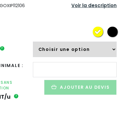
Voir la description
GOXIP112106
?
quantité
NIMALE :
de
Mètre
ruban
F SANS
AJOUTER AU DEVIS
TION
personnalisable
en
HT/u
?
plastique
recyclé
-
3M/16MM
-
MANO