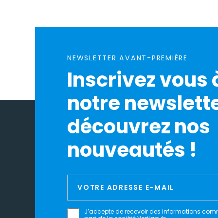
NEWSLETTER AVANT-PREMIÈRE
Inscrivez vous 
notre newslette
découvrez nos
nouveautés !
J’accepte de recevoir des informations com