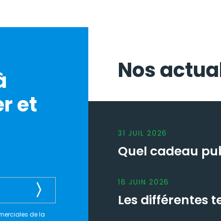
Nos actual
à
r et
31
JUIL
2026
Quel cadeau publ
16
JUIN
2026
Les différentes
merciales de la