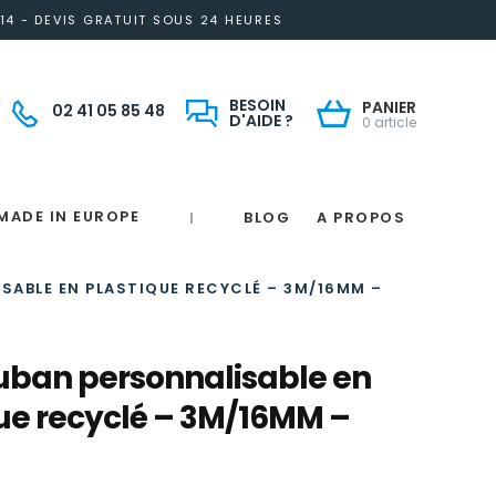
14 - DEVIS GRATUIT SOUS 24 HEURES
BESOIN
PANIER
02 41 05 85 48
D'AIDE ?
0 article
MADE IN EUROPE
BLOG
A PROPOS
|
Notre engagement solidaire et responsable
Made in France
 in France
e
France
magne
SABLE EN PLASTIQUE RECYCLÉ – 3M/16MM –
uban personnalisable en
ue recyclé – 3M/16MM –