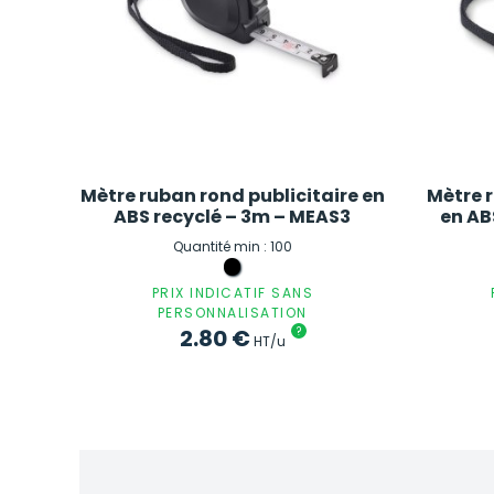
Mètre ruban rond publicitaire en
Mètre 
ABS recyclé – 3m – MEAS3
en AB
Quantité min : 100
PRIX INDICATIF SANS
PERSONNALISATION
2.80
€
?
HT/u