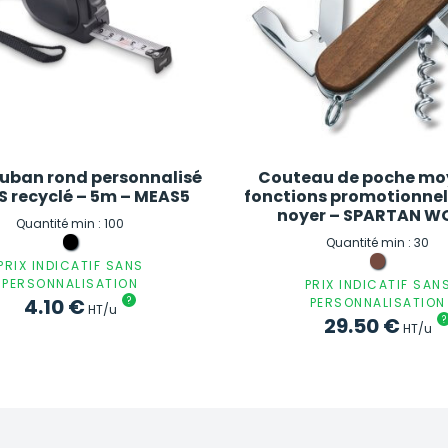
ruban rond personnalisé
Couteau de poche mo
S recyclé – 5m – MEAS5
fonctions promotionnel
noyer – SPARTAN 
Quantité min : 100
Quantité min : 30
PRIX INDICATIF SANS
PERSONNALISATION
PRIX INDICATIF SAN
4.10
€
?
PERSONNALISATION
HT/u
29.50
€
?
HT/u