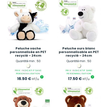
Peluche vache
Peluche ours blanc
personnalisée en PET
personnalisable en PET
recyclé – 24cm
recyclé – 24cm
Quantité min : 50
Quantité min : 50
PRIX INDICATIF SANS
PRIX INDICATIF SANS
PERSONNALISATION
PERSONNALISATION
?
?
16.50
€
17.50
€
HT/u
HT/u