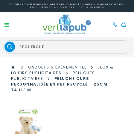
GOODIES ECO-RESPONSABLE, OBJET PUBLICITAIRE ÉCOLOGIQUE, CADEAU ENTREPRISE
RSE - DEPUIS 2014 - DEVIS GRATUIT SOUS 24 HEURES
>
>
GADGETS & ÉVÈNEMENTIEL
JEUX &
>
LOISIRS PUBLICITAIRES
PELUCHES
>
PUBLICITAIRES
PELUCHE OURS
PERSONNALISÉE EN PET RECYCLÉ – 25CM –
TAILLE M