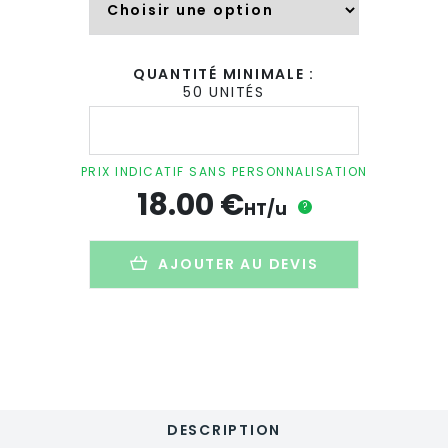
QUANTITÉ MINIMALE :
50 UNITÉS
quantité
de
Peluche
ours
PRIX INDICATIF SANS PERSONNALISATION
personnalisée
18.00
€
en
HT/u
?
PET
recyclé
-
AJOUTER AU DEVIS
25cm
-
TAILLE
M
DESCRIPTION