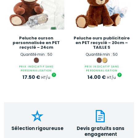
Peluche ourson
Peluche ours publicitaire
personnalisée en PET
en PET recyclé – 20cm –
recyclé – 24cm
TAILLE S
Quantité min : 50
Quantité min : 50
PRIX INDICATIF SANS
PRIX INDICATIF SANS
PERSONNALISATION
PERSONNALISATION
?
?
17.50
€
14.00
€
HT/u
HT/u
Sélection rigoureuse
Devis gratuits sans
engagement