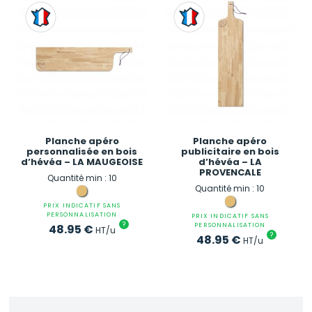
Planche apéro
Planche apéro
personnalisée en bois
publicitaire en bois
d’hévéa – LA MAUGEOISE
d’hévéa – LA
PROVENCALE
Quantité min : 10
Quantité min : 10
PRIX INDICATIF SANS
PERSONNALISATION
PRIX INDICATIF SANS
?
PERSONNALISATION
48.95
€
HT/u
?
48.95
€
HT/u