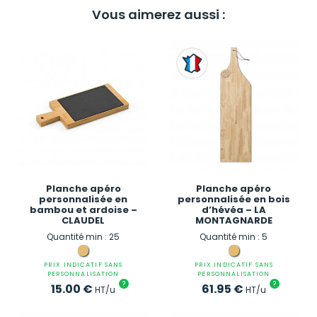
Vous aimerez aussi :
Planche apéro
Planche apéro
personnalisée en
personnalisée en bois
bambou et ardoise –
d’hévéa – LA
CLAUDEL
MONTAGNARDE
Quantité min : 25
Quantité min : 5
PRIX INDICATIF SANS
PRIX INDICATIF SANS
PERSONNALISATION
PERSONNALISATION
?
?
15.00
€
61.95
€
HT/u
HT/u