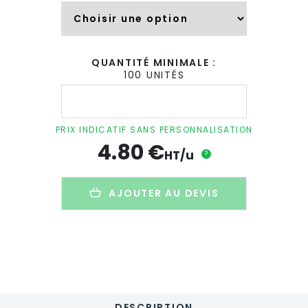
QUANTITÉ MINIMALE :
100 UNITÉS
quantité
de
Planche
à
PRIX INDICATIF SANS PERSONNALISATION
découper
4.80
€
personnalisée
HT/u
?
en
bois
d'acacia
AJOUTER AU DEVIS
avec
poignée
et
cordon
-
CIBO
DESCRIPTION