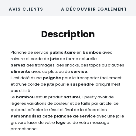
AVIS CLIENTS
A DÉCOUVRIR ÉGALEMENT
Description
Planche de service
publicitaire
en
bambou
avec
rainure et corde de
jute
de forme naturelle.
Servez
des fromages, des snacks, des tapas ou d’autres
aliments
avec ce plateau de
service
.
Il est doté d’une
poignée
pour le transporter facilement
et d’une corde de jute pour le
suspendre
lorsqu’il n’est
pas utilisé.
Le
bambou
est un produit
naturel
, il peut y avoir de
légères variations de couleur et de taille par article, ce
qui peut affecter le résultat final de la décoration.
Personnalisez
cette
planche de service
avec une jolie
gravure laser de votre
logo
ou de votre message
promotionnel.