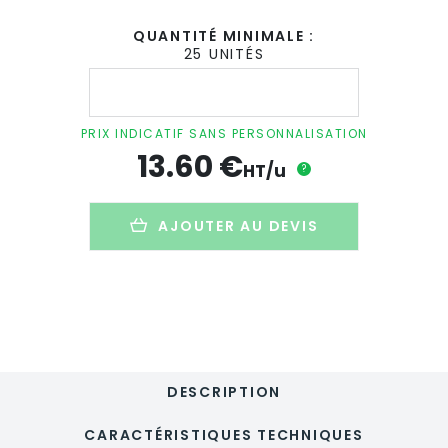
QUANTITÉ MINIMALE :
25 UNITÉS
quantité
de
Planche
de
PRIX INDICATIF SANS PERSONNALISATION
service
13.60
€
publicitaire
HT/u
?
en
bambou
-
AJOUTER AU DEVIS
DIYU
DESCRIPTION
CARACTÉRISTIQUES TECHNIQUES