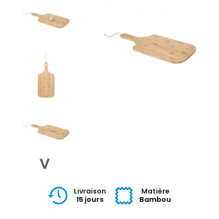
Livraison
Matière
15 jours
Bambou