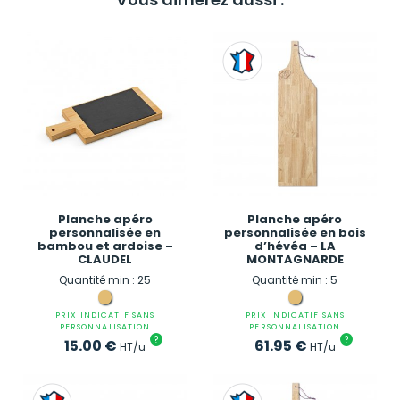
Planche apéro
Planche apéro
personnalisée en
personnalisée en bois
bambou et ardoise –
d’hévéa – LA
CLAUDEL
MONTAGNARDE
Quantité min : 25
Quantité min : 5
PRIX INDICATIF SANS
PRIX INDICATIF SANS
PERSONNALISATION
PERSONNALISATION
?
?
15.00
€
61.95
€
HT/u
HT/u