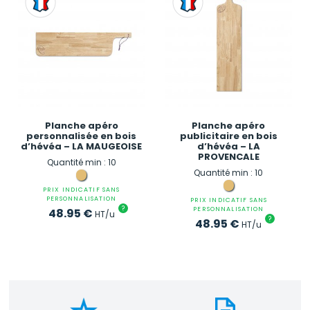
Planche apéro
Planche apéro
personnalisée en bois
publicitaire en bois
d’hévéa – LA MAUGEOISE
d’hévéa – LA
PROVENCALE
Quantité min : 10
Quantité min : 10
PRIX INDICATIF SANS
PERSONNALISATION
PRIX INDICATIF SANS
?
PERSONNALISATION
48.95
€
HT/u
?
48.95
€
HT/u