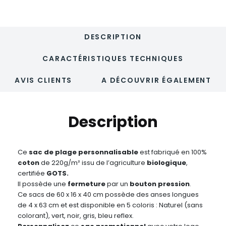
-
BEACHEUR
DESCRIPTION
CARACTÉRISTIQUES TECHNIQUES
AVIS CLIENTS
A DÉCOUVRIR ÉGALEMENT
Description
Ce
sac de plage personnalisable
est fabriqué en 100%
coton
de 220g/m² issu de l’agriculture
biologique
,
certifiée
GOTS.
Il possède une
fermeture
par un
bouton pression
.
Ce sacs de 60 x 16 x 40 cm possède des anses longues
de 4 x 63 cm et est disponible en 5 coloris : Naturel (sans
colorant), vert, noir, gris, bleu reflex.