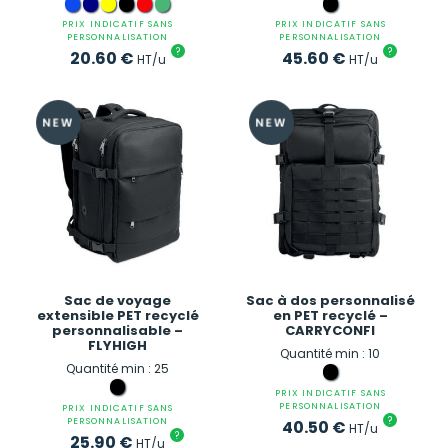
PRIX INDICATIF SANS
PRIX INDICATIF SANS
PERSONNALISATION
PERSONNALISATION
?
?
20.60
€
45.60
€
HT/u
HT/u
Sac de voyage
Sac à dos personnalisé
extensible PET recyclé
en PET recyclé –
personnalisable –
CARRYCONFI
FLYHIGH
Quantité min : 10
Quantité min : 25
PRIX INDICATIF SANS
PERSONNALISATION
PRIX INDICATIF SANS
?
PERSONNALISATION
40.50
€
HT/u
?
25.90
€
HT/u