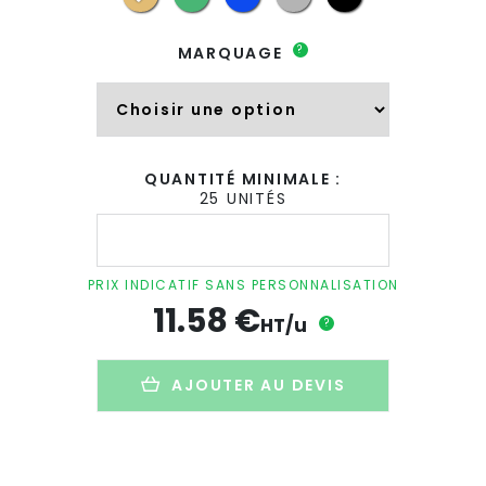
?
MARQUAGE
QUANTITÉ MINIMALE :
25 UNITÉS
quantité
de
Sac
de
PRIX INDICATIF SANS PERSONNALISATION
plage
11.58
€
personnalisé
HT/u
?
en
coton
bio
AJOUTER AU DEVIS
-
220g
-
60x16x40
cm