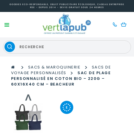
GOODIES ECO-RESPONSABLE, OBJET PUBLICITAIRE ÉCOLOGIQUE, CADEAU ENTREPRISE
RSE - DEPUIS 2014 - DEVIS GRATUIT SOUS 24 HEURES
>
>
SACS & MAROQUINERIE
SACS DE
>
VOYAGE PERSONNALISÉS
SAC DE PLAGE
PERSONNALISÉ EN COTON BIO – 220G –
60X16X40 CM – BEACHEUR