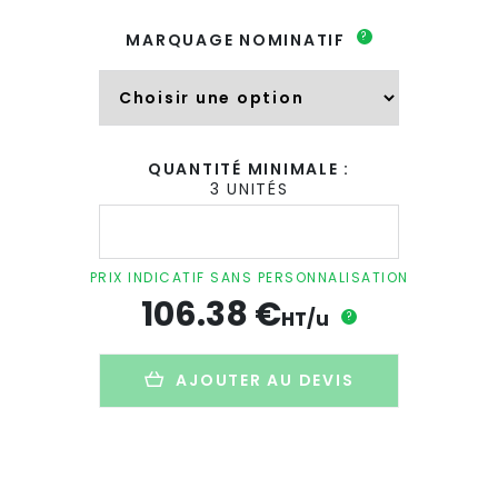
?
MARQUAGE NOMINATIF
QUANTITÉ MINIMALE :
3 UNITÉS
quantité
de
Sac
de
PRIX INDICATIF SANS PERSONNALISATION
sport
106.38
€
antivol
HT/u
?
personnalisé
en
PET
AJOUTER AU DEVIS
recyclé
-
FLEX