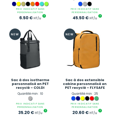
PRIX INDICATIF SANS
PRIX INDICATIF SANS
PERSONNALISATION
PERSONNALISATION
?
?
6.50
€
45.50
€
HT/u
HT/u
Sac à dos isotherme
Sac à dos extensible
personnalisé en PET
cabine personnalisé en
recyclé – COLDI
PET recyclé – FLYSAFE
Quantité min : 10
Quantité min : 25
PRIX INDICATIF SANS
PRIX INDICATIF SANS
PERSONNALISATION
PERSONNALISATION
?
?
35.20
€
20.60
€
HT/u
HT/u