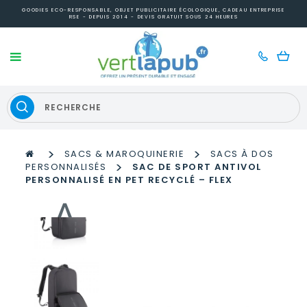
GOODIES ECO-RESPONSABLE, OBJET PUBLICITAIRE ÉCOLOGIQUE, CADEAU ENTREPRISE
RSE - DEPUIS 2014 - DEVIS GRATUIT SOUS 24 HEURES
>
>
SACS & MAROQUINERIE
SACS À DOS
>
PERSONNALISÉS
SAC DE SPORT ANTIVOL
PERSONNALISÉ EN PET RECYCLÉ – FLEX