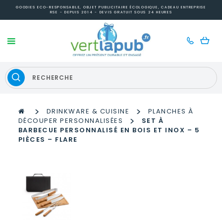
GOODIES ECO-RESPONSABLE, OBJET PUBLICITAIRE ÉCOLOGIQUE, CADEAU ENTREPRISE
RSE - DEPUIS 2014 - DEVIS GRATUIT SOUS 24 HEURES
>
>
DRINKWARE & CUISINE
PLANCHES À
>
DÉCOUPER PERSONNALISÉES
SET À
BARBECUE PERSONNALISÉ EN BOIS ET INOX – 5
PIÈCES – FLARE