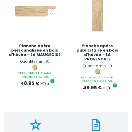
Planche apéro
Planche apéro
personnalisée en bois
publicitaire en bois
d’hévéa – LA MAUGEOISE
d’hévéa – LA
PROVENCALE
Quantité min : 10
Quantité min : 10
PRIX INDICATIF SANS
PERSONNALISATION
PRIX INDICATIF SANS
?
PERSONNALISATION
48.95
€
HT/u
?
48.95
€
HT/u