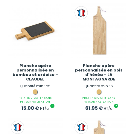
Planche apéro
Planche apéro
personnalisée en
personnalisée en bois
bambou et ardoise –
d’hévéa – LA
CLAUDEL
MONTAGNARDE
Quantité min : 25
Quantité min : 5
PRIX INDICATIF SANS
PRIX INDICATIF SANS
PERSONNALISATION
PERSONNALISATION
?
?
15.00
€
61.95
€
HT/u
HT/u