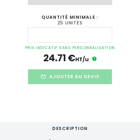
QUANTITÉ MINIMALE :
25 UNITÉS
quantité
de
Set
à
PRIX INDICATIF SANS PERSONNALISATION
barbecue
24.71
€
personnalisé
HT/u
?
en
bois
et
AJOUTER AU DEVIS
inox
-
5
pièces
-
FLARE
DESCRIPTION