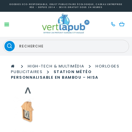
GOODIES ECO-RESPONSABLE, OBJET PUBLICITAIRE ÉCOLOGIQUE, CADEAU ENTREPRISE
RSE - DEPUIS 2014 - DEVIS GRATUIT SOUS 24 HEURES
>
>
HIGH-TECH & MULTIMÉDIA
HORLOGES
>
PUBLICITAIRES
STATION MÉTÉO
PERSONNALISABLE EN BAMBOU – HISA