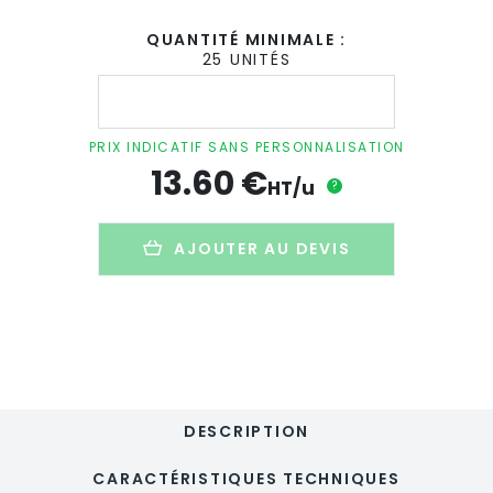
QUANTITÉ MINIMALE :
25 UNITÉS
quantité
de
Station
météo
PRIX INDICATIF SANS PERSONNALISATION
personnalisable
13.60
€
en
HT/u
?
bambou
-
HISA
AJOUTER AU DEVIS
DESCRIPTION
CARACTÉRISTIQUES TECHNIQUES