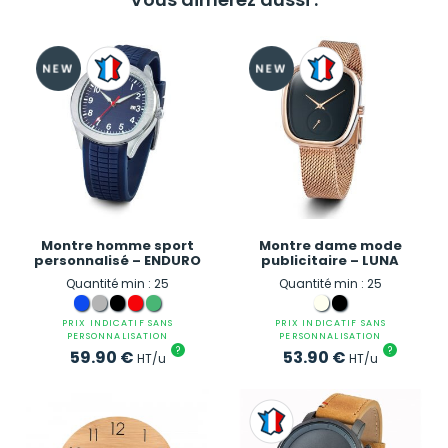
Montre homme sport
Montre dame mode
personnalisé – ENDURO
publicitaire – LUNA
Quantité min : 25
Quantité min : 25
PRIX INDICATIF SANS
PRIX INDICATIF SANS
PERSONNALISATION
PERSONNALISATION
?
?
59.90
€
53.90
€
HT/u
HT/u