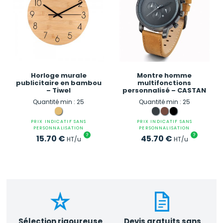
Horloge murale
Montre homme
publicitaire en bambou
multifonctions
– Tiwel
personnalisé – CASTAN
Quantité min : 25
Quantité min : 25
PRIX INDICATIF SANS
PRIX INDICATIF SANS
PERSONNALISATION
PERSONNALISATION
?
?
15.70
€
45.70
€
HT/u
HT/u
Sélection rigoureuse
Devis gratuits sans