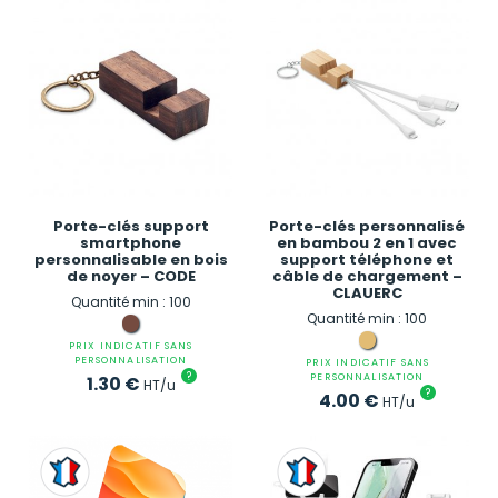
Porte-clés support
Porte-clés personnalisé
smartphone
en bambou 2 en 1 avec
personnalisable en bois
support téléphone et
de noyer – CODE
câble de chargement –
CLAUERC
Quantité min : 100
Quantité min : 100
PRIX INDICATIF SANS
PERSONNALISATION
PRIX INDICATIF SANS
?
PERSONNALISATION
1.30
€
HT/u
?
4.00
€
HT/u