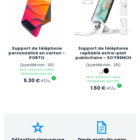
Support de téléphone
Support de téléphone
personnalisé en carton –
repliable extra-plat
PORTO
publicitaire – SO’FRENCH
Quantité min : 100
Quantité min : 250
PRIX INDICATIF SANS
PERSONNALISATION
PRIX INDICATIF SANS
?
5.30
€
HT/u
PERSONNALISATION
?
1.50
€
HT/u
Sélection rigoureuse
Devis gratuits sans