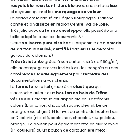
recyclable
,
résistant
,
durable
avec une surface lisse
et soyeuse qui met les
marquages en valeur
.
Le carton est fabriqué en Région Bourgogne-Franche-
comté et la valisette en région Centre-Val de Loire.
Très jolie avec sa
forme enveloppe
, elle possède une
taille adaptée pour les documents A4.
Cette
valisette publicitaire
est disponible en
6 coloris
de
carton labellisé, certifié
(papier issue de forêts
gérées durablement).
Très
résistante
grâce à son carton lustré de 590g/m²,
elle accompagnera vos invités lors des congrès ou des
conférences. Idéale également pour remettre des
documentations à vos clients.
La
fermeture
se fait grâce à un
élastique
qui
s’accroche autour d’un
bouton en bois de Frêne
véritable
. L’élastique est disponible en 9 différents
coloris (blanc, noir, chocolat, rouge, bleu vif, beige,
orange, rose et gris). Et le rivet au centre du bouton bois
en 7 coloris (nickelé, sable, noir, chocolat, rouge, bleu,
orange). Le bouton peut également être en cuir recyclé
(14 couleurs) ou un bouton de cartouchière métal.