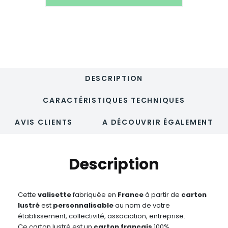
enveloppe
-
JOSEPHINE
DESCRIPTION
CARACTÉRISTIQUES TECHNIQUES
AVIS CLIENTS
A DÉCOUVRIR ÉGALEMENT
Description
Cette
valisette
fabriquée en
France
à partir de
carton
lustré
est
personnalisable
au nom de votre
établissement, collectivité, association, entreprise.
Ce carton lustré est un
carton français
100%