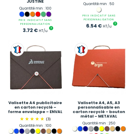
JUSTINE
Quantité min : 50
Quantité min : 100
PRIX INDICATIF SANS
PERSONNALISATION
PRIX INDICATIF SANS
?
PERSONNALISATION
6.54
€
HT/u
?
3.72
€
HT/u
Valisette A4 publicitaire
Valisette A4, A5, A3
en carton recyclé –
personnalisable en
forme enveloppe – ENVAL
carton recyclé – bouton
métal – METAVAL
(3)
Quantité min : 250
Quantité min : 100