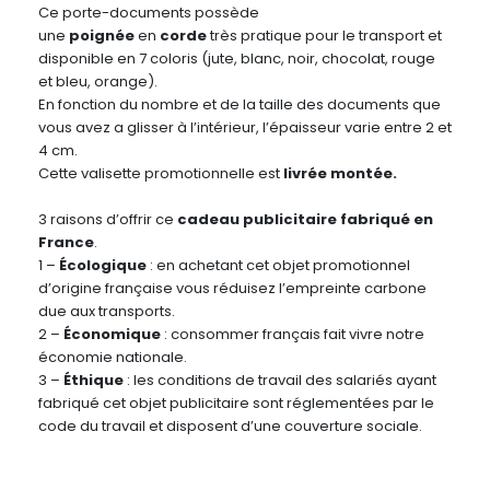
Ce porte-documents possède
une
poignée
en
corde
très pratique pour le transport et
disponible en 7 coloris (jute, blanc, noir, chocolat, rouge
et bleu, orange).
En fonction du nombre et de la taille des documents que
vous avez a glisser à l’intérieur, l’épaisseur varie entre 2 et
4 cm.
Cette valisette promotionnelle est
livrée montée.
3 raisons d’offrir ce
cadeau publicitaire fabriqué en
France
.
1 –
Écologique
: en achetant cet objet promotionnel
d’origine française vous réduisez l’empreinte carbone
due aux transports.
2 –
Économique
: consommer français fait vivre notre
économie nationale.
3 –
Éthique
: les conditions de travail des salariés ayant
fabriqué cet objet publicitaire sont réglementées par le
code du travail et disposent d’une couverture sociale.