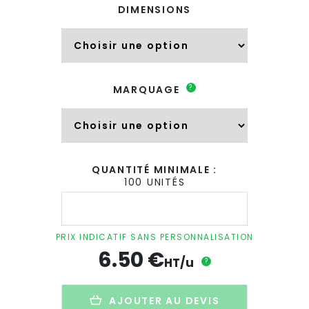
DIMENSIONS
?
MARQUAGE
QUANTITÉ MINIMALE :
100 UNITÉS
quantité
de
Valisette
A4
PRIX INDICATIF SANS PERSONNALISATION
publicitaire
6.50
€
en
HT/u
?
carton
lustré
-
AJOUTER AU DEVIS
forme