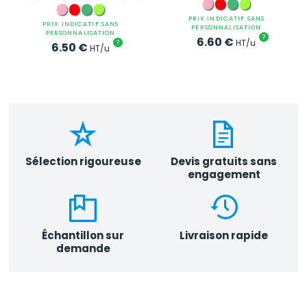
PRIX INDICATIF SANS
PRIX INDICATIF SANS
PERSONNALISATION
PERSONNALISATION
?
6.60
€
HT/u
?
6.50
€
HT/u
Sélection rigoureuse
Devis gratuits sans
engagement
Échantillon sur
Livraison rapide
demande