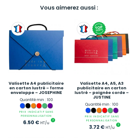
Vous aimerez aussi :
Valisette A4 publicitaire
Valisette A4, A5, A3
en carton lustré – forme
publicitaire en carton
enveloppe – JOSEPHINE
lustré – poignée corde –
JUSTINE
Quantité min : 100
Quantité min : 100
PRIX INDICATIF SANS
PERSONNALISATION
PRIX INDICATIF SANS
?
PERSONNALISATION
6.50
€
HT/u
?
3.72
€
HT/u