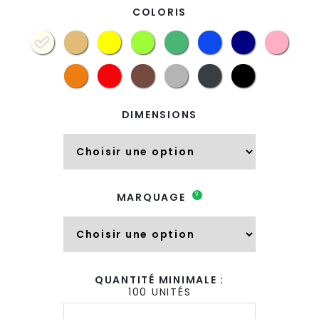
COLORIS
(3 avis)
DIMENSIONS
?
MARQUAGE
QUANTITÉ MINIMALE :
100 UNITÉS
quantité
de