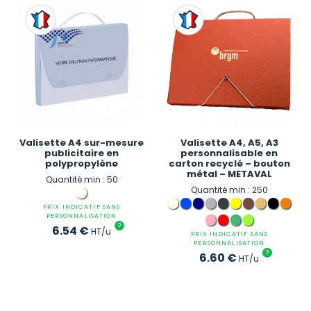
Valisette A4 sur-mesure
Valisette A4, A5, A3
publicitaire en
personnalisable en
polypropylène
carton recyclé – bouton
métal – METAVAL
Quantité min : 50
Quantité min : 250
PRIX INDICATIF SANS
PERSONNALISATION
?
6.54
€
HT/u
PRIX INDICATIF SANS
PERSONNALISATION
?
6.60
€
HT/u