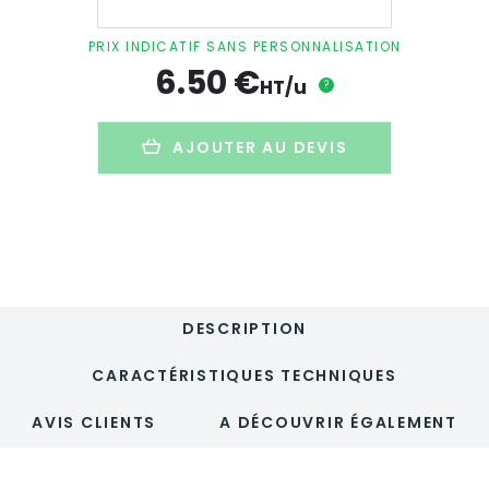
Valisette
A4
PRIX INDICATIF SANS PERSONNALISATION
publicitaire
6.50
€
en
HT/u
?
carton
recyclé
-
AJOUTER AU DEVIS
forme
enveloppe
-
ENVAL
DESCRIPTION
CARACTÉRISTIQUES TECHNIQUES
AVIS CLIENTS
A DÉCOUVRIR ÉGALEMENT