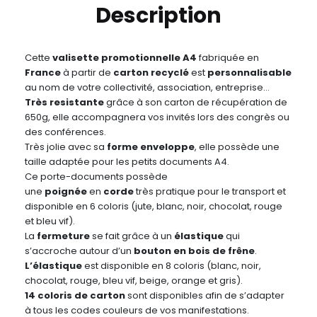
Description
Cette
valisette promotionnelle A4
fabriquée en
France
à partir de
carton recyclé
est
personnalisable
au nom de votre collectivité, association, entreprise…
Très resistante
grâce à son carton de récupération de
650g, elle accompagnera vos invités lors des congrès ou
des conférences.
Très jolie avec sa
forme enveloppe
, elle possède une
taille adaptée pour les petits documents A4.
Ce porte-documents possède
une
poignée
en
corde
très pratique pour le transport et
disponible en 6 coloris (jute, blanc, noir, chocolat, rouge
et bleu vif).
La
fermeture
se fait grâce à un
élastique
qui
s’accroche autour d’un
bouton en bois de frêne
.
L’élastique
est disponible en 8 coloris (blanc, noir,
chocolat, rouge, bleu vif, beige, orange et gris).
14 coloris de carton
sont disponibles afin de s’adapter
à tous les codes couleurs de vos manifestations.