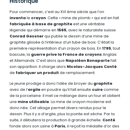
Historique
Pour commencer, c’est au XVI ème siècle que l’on
inventa
le
crayon
. Cette « mine de plomb » qui est en fait
fabriquée à base de graphite
est une véritable
légende qui démarre en
1565
, avec le naturaliste suisse
Conrad Gessner
qui publie le dessin d’une mine de
graphite glissée à l’intérieur d’un tube de bois. C’était la
première représentation d’un crayon de bois. En
1795
, tout
bascule, la
guerre prive la France de crayons
Anglais
et Allemands. C’est alors que
Napoléon Bonaparte
fait
son apparition. Il charge alors
Nicolas-Jacques Conté
de
fabriquer un produit
de remplacement.
Le jeune prodige a donc l’idée de broyer du
graphite
avec de l’
argile
en poudre qu’il fait ensuite
cuire
comme
de la porcelaine. Il met ce mélange dans un
four
et obtient
une
mine utilisable
. La mine de crayon moderne est
donc née. Cet alliage permet divers rendus pour le
dessin. Plus il y a d’argile, plus la pointe est sèche. Par la
suite, il débutera la production à grande échelle.
Conté
fonde alors son usine à
Paris
, il reçoit la médaille d’or des