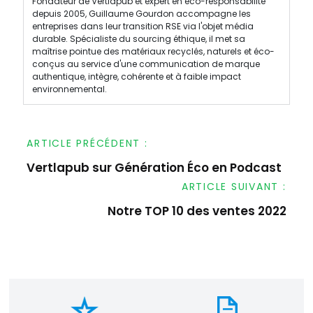
Fondateur de Vertlapub et expert en éco-responsabilité
depuis 2005, Guillaume Gourdon accompagne les
entreprises dans leur transition RSE via l'objet média
durable. Spécialiste du sourcing éthique, il met sa
maîtrise pointue des matériaux recyclés, naturels et éco-
conçus au service d'une communication de marque
authentique, intègre, cohérente et à faible impact
environnemental.
ARTICLE PRÉCÉDENT :
Vertlapub sur Génération Éco en Podcast
Navigation
de
ARTICLE SUIVANT :
l’article
Notre TOP 10 des ventes 2022