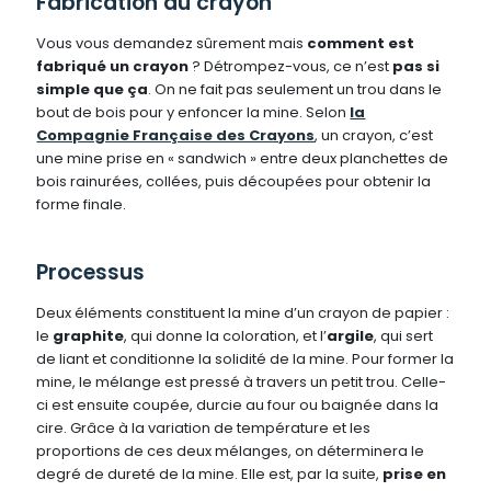
Fabrication du crayon
Vous vous demandez sûrement mais
comment est
fabriqué un crayon
? Détrompez-vous, ce n’est
pas si
simple que ça
. On ne fait pas seulement un trou dans le
bout de bois pour y enfoncer la mine. Selon
la
Compagnie Française des Crayons
, un crayon, c’est
une mine prise en « sandwich » entre deux planchettes de
bois rainurées, collées, puis découpées pour obtenir la
forme finale.
Processus
Deux éléments constituent la mine d’un crayon de papier :
le
graphite
, qui donne la coloration, et l’
argile
, qui sert
de liant et conditionne la solidité de la mine. Pour former la
mine, le mélange est pressé à travers un petit trou. Celle-
ci est ensuite
coupée, durcie au four ou baignée dans la
cire. Grâce à la variation de température et les
proportions de ces deux mélanges, on déterminera le
degré de dureté de la mine. Elle est, par la suite,
prise en