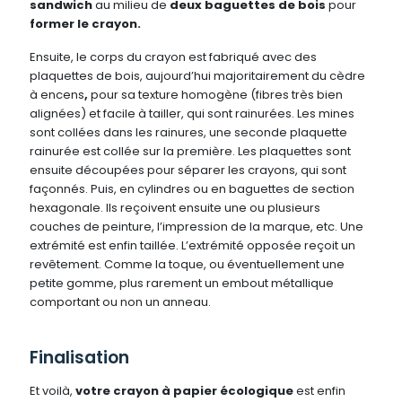
sandwich
au milieu de
deux baguettes de bois
pour
former le crayon.
Ensuite, le corps du crayon est fabriqué avec des
plaquettes de bois, aujourd’hui majoritairement du cèdre
à encens
,
pour sa texture
homogène (fibres très bien
alignées) et facile à tailler, qui sont rainurées. Les mines
sont collées dans les rainures, une seconde plaquette
rainurée est collée sur la première. Les plaquettes sont
ensuite découpées pour séparer les crayons, qui sont
façonnés. Puis, en cylindres ou en baguettes de section
hexagonale. Ils reçoivent ensuite une ou plusieurs
couches de peinture, l’impression de la marque, etc. Une
extrémité est enfin taillée. L’extrémité opposée reçoit un
revêtement. Comme la toque, ou éventuellement une
petite gomme, plus rarement un embout métallique
comportant ou non un anneau.
Finalisation
Et voilà,
votre crayon à papier écologique
est enfin