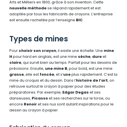
Arts et Métiers en 1800, grâce à son invention. Cette
nouvelle méthode
se répand rapidement et est
adoptée par tous les fabricants de crayons. L’entreprise
est ensuite rachetée par l’enseigne
BIC
.
Types de mines
Pour
choisir son crayon
, il existe une échelle. Une
mine
H
pour hard en anglais, est une mine
sèche
,
dure
et
claire
, qui survit bien au temps. Parfait pour les dessins de
précisions. Ensuite,
une mine B
, pour bold, est une mine
grasse
, elle est
foncée
, et s’
use
plus rapidement. C’est la
mine du croquis et du dessin. Dans l’
histoire de l’art
, on
retrouve surtout le crayon à papier pour des études
préparatoires. Par exemple,
Edgar Degas
et ses
danseuses,
Picasso
et ses recherches sur le torse, ou
encore
Renoir
et ses nus sont autant inspirations pour le
dessin au crayon à papier.