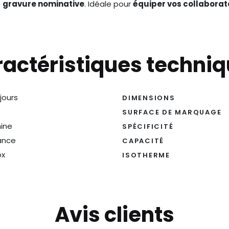
e
gravure nominative
. Idéale pour
équiper vos collaborat
actéristiques techni
 jours
DIMENSIONS
SURFACE DE MARQUAGE
ine
SPÉCIFICITÉ
ance
CAPACITÉ
ox
ISOTHERME
Avis clients