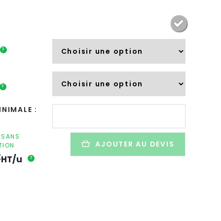
?
?
quantité
NIMALE :
de
Bouteille
personnalisée
F SANS
AJOUTER AU DEVIS
TION
en
€
inox
HT/u
?
-
500ml
-
INOXIBO