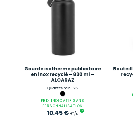
Gourde isotherme publicitaire
Bouteil
en inox recyclé – 830 ml –
recy
ALCARAZ
Quantité min : 25
PRIX INDICATIF SANS
PERSONNALISATION
10.45
€
?
HT/u