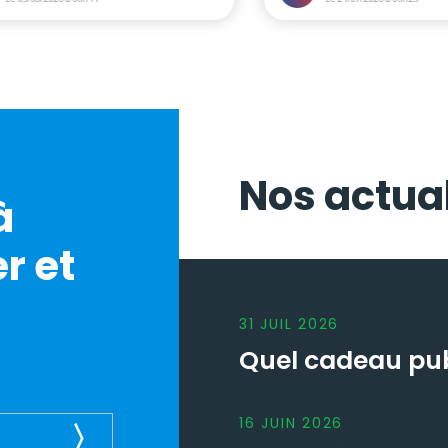
Nos actual
à
r et
31
JUIL
2026
Quel cadeau publ
16
JUIN
2026