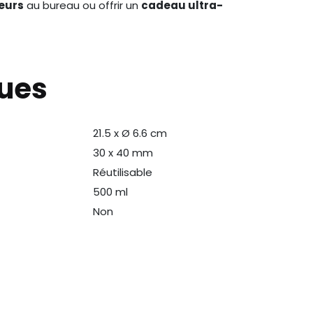
eurs
au bureau ou offrir un
cadeau ultra-
ques
21.5 x Ø 6.6 cm
30 x 40 mm
Réutilisable
500 ml
Non