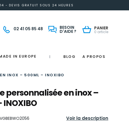
14 - DEVIS GRATUIT SOUS 24 HEURES
BESOIN
PANIER
02 41 05 85 48
D'AIDE ?
0 article
MADE IN EUROPE
BLOG
A PROPOS
|
Notre engagement solidaire et responsable
Made in France
 in France
e
France
magne
EN INOX – 500ML – INOXIBO
le personnalisée en inox –
– INOXIBO
Voir la description
VGBEBWO2056