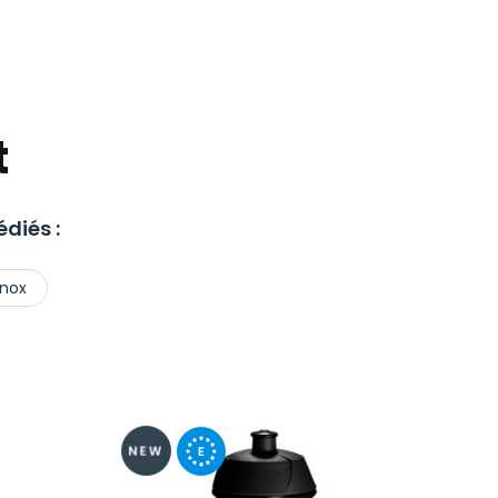
t
diés :
Inox