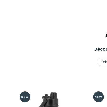
Décou
Dri