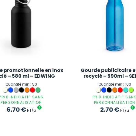
le promotionnelle en inox
Gourde publicitaire e
clé – 580 ml – EDWING
recyclé – 590ml – S
Quantité min : 50
Quantité min : 100
PRIX INDICATIF SANS
PRIX INDICATIF SAN
PERSONNALISATION
PERSONNALISATION
6.70
€
?
2.70
€
?
HT/u
HT/u