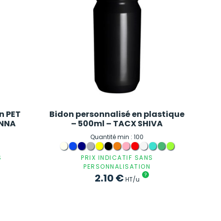
n PET
Bidon personnalisé en plastique
ENNA
– 500ml – TACX SHIVA
Quantité min : 100
S
PRIX INDICATIF SANS
PERSONNALISATION
2.10
€
?
HT/u