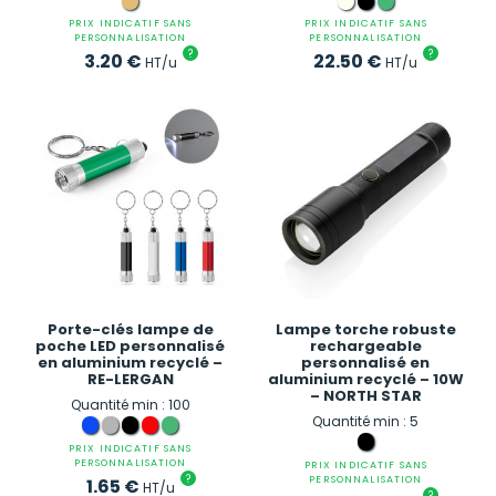
PRIX INDICATIF SANS
PRIX INDICATIF SANS
PERSONNALISATION
PERSONNALISATION
?
?
3.20
€
22.50
€
HT/u
HT/u
Porte-clés lampe de
Lampe torche robuste
poche LED personnalisé
rechargeable
en aluminium recyclé –
personnalisé en
RE-LERGAN
aluminium recyclé – 10W
– NORTH STAR
Quantité min : 100
Quantité min : 5
PRIX INDICATIF SANS
PERSONNALISATION
PRIX INDICATIF SANS
?
PERSONNALISATION
1.65
€
HT/u
?