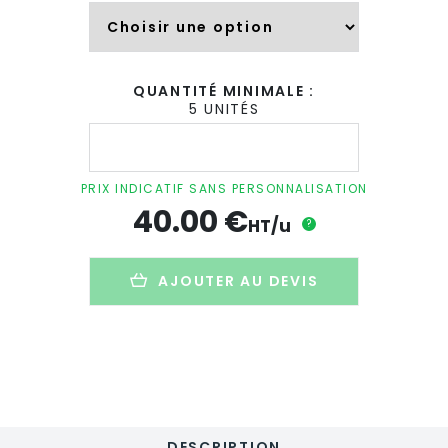
QUANTITÉ MINIMALE :
5 UNITÉS
quantité
de
Lampe
bureau
PRIX INDICATIF SANS PERSONNALISATION
et
40.00
€
chargeur
HT/u
?
sans
fil
personnalisé
AJOUTER AU DEVIS
en
bambou
-
10W
-
NEAT
LIGHT
DESCRIPTION