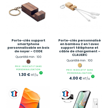
Porte-clés support
Porte-clés personnalisé
smartphone
en bambou 2 en 1 avec
personnalisable en bois
support téléphone et
de noyer – CODE
câble de chargement –
CLAUERC
Quantité min : 100
Quantité min : 100
PRIX INDICATIF SANS
PERSONNALISATION
PRIX INDICATIF SANS
?
PERSONNALISATION
1.30
€
HT/u
?
4.00
€
HT/u