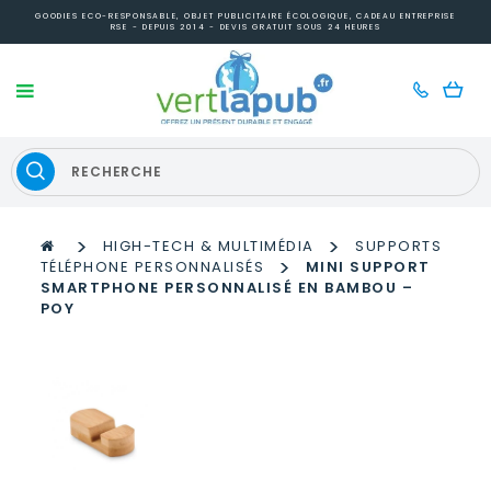
GOODIES ECO-RESPONSABLE, OBJET PUBLICITAIRE ÉCOLOGIQUE, CADEAU ENTREPRISE
RSE - DEPUIS 2014 - DEVIS GRATUIT SOUS 24 HEURES
>
>
HIGH-TECH & MULTIMÉDIA
SUPPORTS
>
TÉLÉPHONE PERSONNALISÉS
MINI SUPPORT
SMARTPHONE PERSONNALISÉ EN BAMBOU –
POY