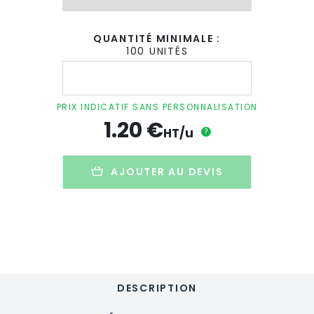
QUANTITÉ MINIMALE :
100 UNITÉS
quantité
de
Mini
support
PRIX INDICATIF SANS PERSONNALISATION
smartphone
1.20
€
personnalisé
HT/u
?
en
bambou
-
AJOUTER AU DEVIS
POY
DESCRIPTION