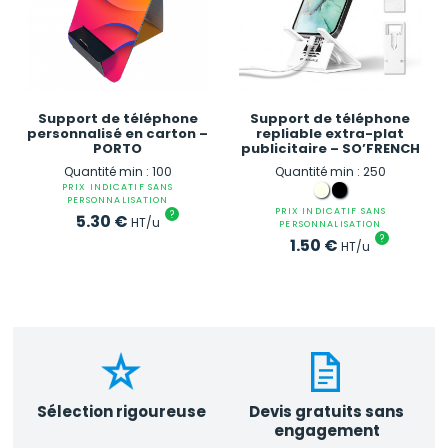
Support de téléphone
Support de téléphone
personnalisé en carton –
repliable extra-plat
PORTO
publicitaire – SO’FRENCH
Quantité min : 100
Quantité min : 250
PRIX INDICATIF SANS
PERSONNALISATION
PRIX INDICATIF SANS
?
5.30
€
HT/u
PERSONNALISATION
?
1.50
€
HT/u
Sélection rigoureuse
Devis gratuits sans
engagement