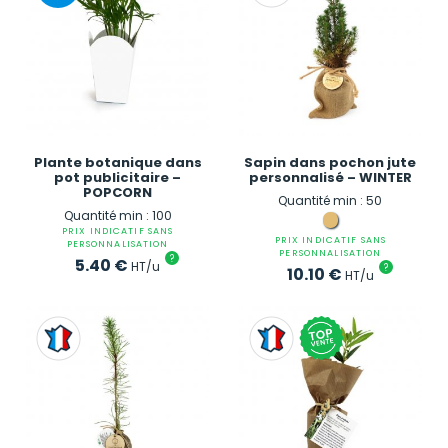
Plante botanique dans
Sapin dans pochon jute
pot publicitaire –
personnalisé – WINTER
POPCORN
Quantité min : 50
Quantité min : 100
PRIX INDICATIF SANS
PRIX INDICATIF SANS
PERSONNALISATION
PERSONNALISATION
?
5.40
€
HT/u
?
10.10
€
HT/u