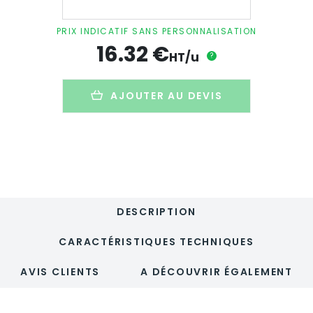
Olivier
dans
PRIX INDICATIF SANS PERSONNALISATION
boule
16.32
€
personnalisé
HT/u
?
en
verre
-
AJOUTER AU DEVIS
GLOBE
DESCRIPTION
CARACTÉRISTIQUES TECHNIQUES
AVIS CLIENTS
A DÉCOUVRIR ÉGALEMENT