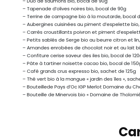
– Duo de saumons bio, bocal de 90g
– Tapenade d’olives noires bio, bocal de 90g
– Terrine de campagne bio à la moutarde, bocal 
– Aubergines cuisinées au piment d’espelette bio
– Carrés croustillants poivron et piment d’espelett
– Petits sablés de Serge bio au beurre citron et li
– Amandes enrobées de chocolat noir et au lait b
– Confiture cerise saveur des iles bio, bocal de 12
– Pâte à tartiner noisette cacao bio, bocal de 150
– Café grands crus expresso bio, sachet de 125g
– Thé vert bio à la mangue « jardin des îles », sac
– Bouteillede Pays d’Oc IGP Merlot Domaine du Ch
– Bouteille de Minervois bio « Domaine de Tholomiès
Car