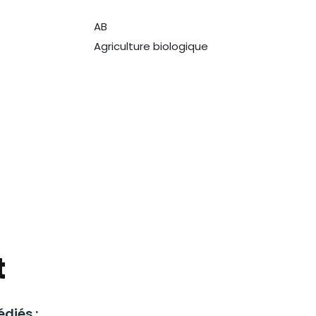
AB
Agriculture biologique
t
diés :