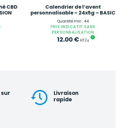
thé CBD
Calendrier de l’avent
USION
personnalisable – 24x5g – BASIC
Quantité min : 44
S
PRIX INDICATIF SANS
PERSONNALISATION
12.00
€
?
HT/u
 sur
Livraison
rapide