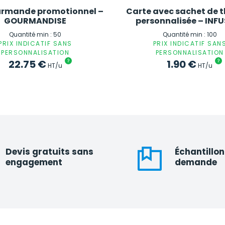
urmande promotionnel –
Carte avec sachet de 
GOURMANDISE
personnalisée – INF
Quantité min : 50
Quantité min : 100
PRIX INDICATIF SANS
PRIX INDICATIF SAN
PERSONNALISATION
PERSONNALISATION
22.75
€
?
1.90
€
?
HT/u
HT/u
Devis gratuits sans
Échantillon
engagement
demande