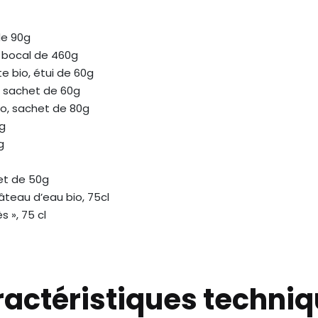
de 90g
, bocal de 460g
e bio, étui de 60g
n, sachet de 60g
io, sachet de 80g
0g
g
het de 50g
âteau d’eau bio, 75cl
 », 75 cl
actéristiques techni