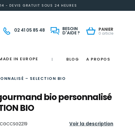
14 - DEVIS GRATUIT SOUS 24 HEURES
BESOIN
PANIER
02 41 05 85 48
D'AIDE ?
0 article
MADE IN EUROPE
BLOG
A PROPOS
|
Notre engagement solidaire et responsable
Made in France
 in France
e
France
magne
ONNALISÉ – SELECTION BIO
gourmand bio personnalisé
TION BIO
Voir la description
CGCCSG2219